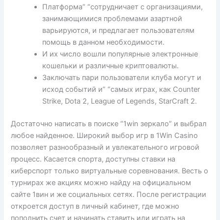
Платформа” “сотрудничает с организациями,
занимающимися проблемами азартной
варьируются, и предлагает пользователям
помощь в данном необходимости.
И их число вошли популярные электронные
кошельки и различные криптовалюты.
Заключать пари пользователи клуба могут и
исход событий и” “самых играх, как Counter
Strike, Dota 2, League of Legends, StarCraft 2.
Достаточно написать в поиске “1win зеркало” и выбрал
любое найденное. Широкий выбор игр в 1Win Casino
позволяет разнообразный и увлекательного игровой
процесс. Касается спорта, доступны ставки на
киберспорт только виртуальные соревнования. Весть о
турнирах же акциях можно найду на официальном
сайте 1вин и же социальных сетях. После регистрации
откроется доступ в личный кабинет, где можно
пополнить счет и начинать ставить или играть на