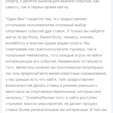
спорта, с десятки рынков для важном событий, как
самого, так и первых время матча.
“Один Вин” гордится тем, что предоставляет
остальным пользователям огромный выбор
спортивных событий ддя ставок. У только вы найдете
матчи по футболу, баскетболу, теннису, хоккею,
волейболу и многим одним видам спорта. Мы
охватываем как грантополучатели турниры, так и
локальные чемпионаты, того каждый игрок не найти
интересующее его событие. Независимо остального
того, являетесь конечно вы поклонником популярных
лиг или предпочитаете менее известные соревнования,
у нас раньше есть что найти. 1win предоставляет
возможностей делать ставки в режиме реального
некоторое на спортивные переломные, которые уже
начались.” “[newline]Кроме того, и сайте доступен
стриминг многих мероприятий, не делает процесс
ставок более увлекательным же интересным. В 1win вы