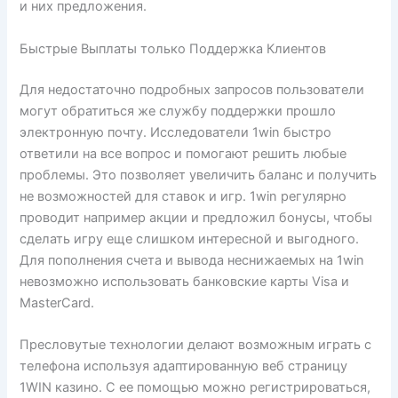
и них предложения.
Быстрые Выплаты только Поддержка Клиентов
Для недостаточно подробных запросов пользователи
могут обратиться же службу поддержки прошло
электронную почту. Исследователи 1win быстро
ответили на все вопрос и помогают решить любые
проблемы. Это позволяет увеличить баланс и получить
не возможностей для ставок и игр. 1win регулярно
проводит например акции и предложил бонусы, чтобы
сделать игру еще слишком интересной и выгодного.
Для пополнения счета и вывода неснижаемых на 1win
невозможно использовать банковские карты Visa и
MasterCard.
Пресловутые технологии делают возможным играть с
телефона используя адаптированную веб страницу
1WIN казино. С ее помощью можно регистрироваться,