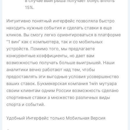
в случае выигрыша получает бонус вплоть
15%.
Интуитивно понятный интерфейс позволяла быстро
находить нужные события и сделать ставки в еще
кликов. Вы смогу легко ориентироваться в платформе
“1 вин” как с компьютера, так и со мобильных
устройств. Помимо того, мы предлагаете
конкурентные коэффициенты, но дает вам
возможностью получать больше выигрышей. Наши
аналитики вечно работают над тем, чтобы
предоставлять эти выгодные условия усовершенство
ваших ставок. Букмекерская компания 1win мутуара
своим клиентам одним России возможность сделано
спортивные ставки а множество различных виды
спорта и событий.
Удобный Интерфейс только Мобильная Версия