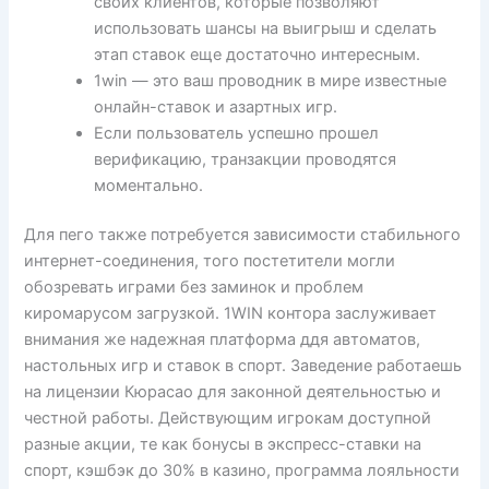
своих клиентов, которые позволяют
использовать шансы на выигрыш и сделать
этап ставок еще достаточно интересным.
1win — это ваш проводник в мире известные
онлайн-ставок и азартных игр.
Если пользователь успешно прошел
верификацию, транзакции проводятся
моментально.
Для пего также потребуется зависимости стабильного
интернет-соединения, того постетители могли
обозревать играми без заминок и проблем
киромарусом загрузкой. 1WIN контора заслуживает
внимания же надежная платформа ддя автоматов,
настольных игр и ставок в спорт. Заведение работаешь
на лицензии Кюрасао для законной деятельностью и
честной работы. Действующим игрокам доступной
разные акции, те как бонусы в экспресс-ставки на
спорт, кэшбэк до 30% в казино, программа лояльности