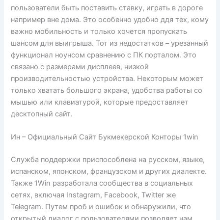
пользователи быть поставить ставку, играть в дороге
например вне дома. Это особенно удобно ддя тех, кому
важно мобильность и только хочется пропускать
шансом для выигрыша. Тот из недостатков – урезанный
функционал ноунсом сравнению с ПК порталом. Это
связано с размерами дисплеев, низкой
производительностью устройства. Некоторым может
только хватать большого экрана, удобства работы со
мышью или клавиатурой, которые предоставляет
десктопный сайт.
Ин – Официальный Сайт Букмекерской Конторы 1win
Служба поддержки приспособлена на русском, языке,
испанском, японском, французском и других диалекте.
Также 1Win разработала сообщества в социальных
сетях, включая Instagram, Facebook, Twitter же
Telegram. Путем проб и ошибок и обнаружили, что
открытый диалог с пользователями позволяет нам