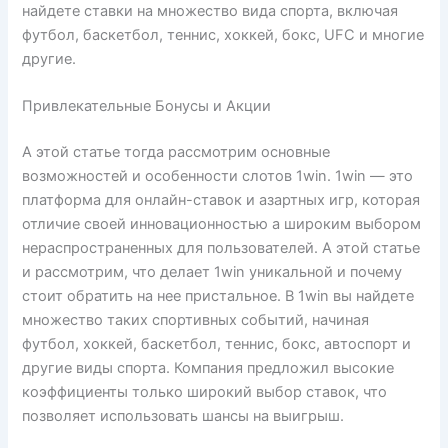
найдете ставки на множество вида спорта, включая
футбол, баскетбол, теннис, хоккей, бокс, UFC и многие
другие.
Привлекательные Бонусы и Акции
А этой статье тогда рассмотрим основные
возможностей и особенности слотов 1win. 1win — это
платформа для онлайн-ставок и азартных игр, которая
отличие своей инновационностью а широким выбором
нераспространенных для пользователей. А этой статье
и рассмотрим, что делает 1win уникальной и почему
стоит обратить на нее пристальное. В 1win вы найдете
множество таких спортивных событий, начиная
футбол, хоккей, баскетбол, теннис, бокс, автоспорт и
другие виды спорта. Компания предложил высокие
коэффициенты только широкий выбор ставок, что
позволяет использовать шансы на выигрыш.