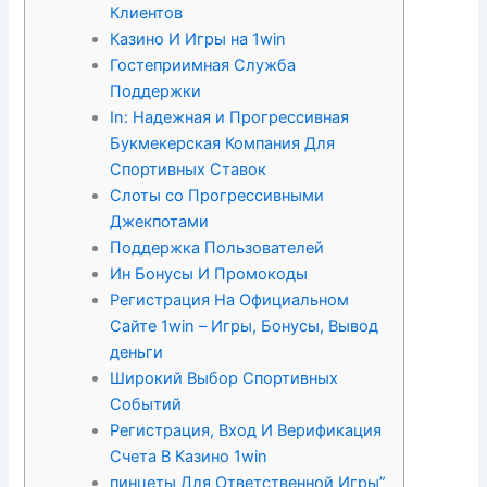
Клиентов
Казино И Игры на 1win
Гостеприимная Служба
Поддержки
In: Надежная и Прогрессивная
Букмекерская Компания Для
Спортивных Ставок
Слоты со Прогрессивными
Джекпотами
Поддержка Пользователей
Ин Бонусы И Промокоды
Регистрация На Официальном
Сайте 1win – Игры, Бонусы, Вывод
деньги
Широкий Выбор Спортивных
Событий
Регистрация, Вход И Верификация
Счета В Казино 1win
пинцеты Для Ответственной Игры”