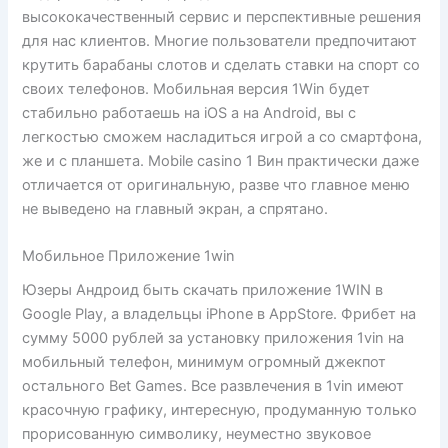
высококачественный сервис и перспективные решения
для нас клиентов. Многие пользователи предпочитают
крутить барабаны слотов и сделать ставки на спорт со
своих телефонов. Мобильная версия 1Win будет
стабильно работаешь на iOS а на Android, вы с
легкостью сможем насладиться игрой а со смартфона,
же и с планшета. Mobile casino 1 Вин практически даже
отличается от оригинальную, разве что главное меню
не выведено на главный экран, а спрятано.
Мобильное Приложение 1win
Юзеры Андроид быть скачать приложение 1WIN в
Google Play, а владельцы iPhone в AppStore. Фрибет на
сумму 5000 рублей за установку приложения 1vin на
мобильный телефон, минимум огромный джекпот
остального Bet Games. Все развлечения в 1vin имеют
красочную графику, интересную, продуманную только
прорисованную символику, неуместно звуковое