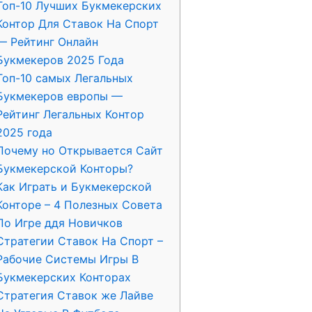
Топ-10 Лучших Букмекерских
Контор Для Ставок На Спорт
— Рейтинг Онлайн
Букмекеров 2025 Года
Топ-10 самых Легальных
Букмекеров европы —
Рейтинг Легальных Контор
2025 года
Почему но Открывается Сайт
Букмекерской Конторы?
Как Играть и Букмекерской
Конторе – 4 Полезных Совета
По Игре ддя Новичков
Стратегии Ставок На Спорт –
Рабочие Системы Игры В
Букмекерских Конторах
Стратегия Ставок же Лайве