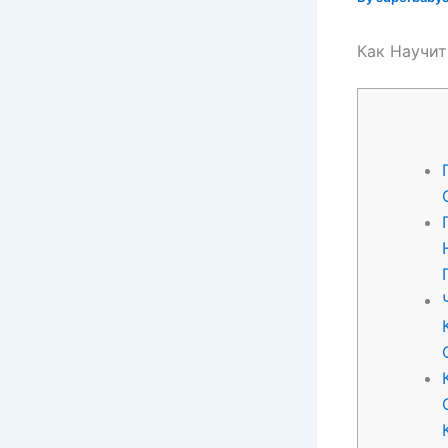
Как Научит