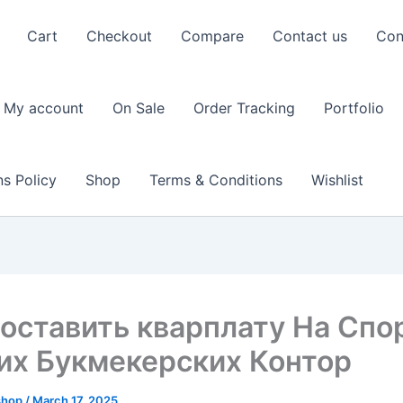
Cart
Checkout
Compare
Contact us
Con
My account
On Sale
Order Tracking
Portfolio
s Policy
Shop
Terms & Conditions
Wishlist
оставить кварплату На Спо
их Букмекерских Контор
shop
/
March 17, 2025