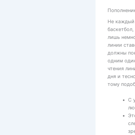
Пополнени
Не каждый 
баскетбол,
лишь немно
линии став
должны пон
одним один
чтения лин
дня и тесн
тому подоб
С 
лю
Эт
сл
зр