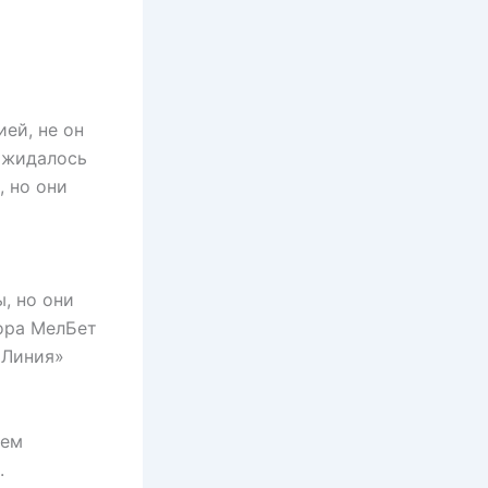
ей, не он
ожидалось
, но они
, но они
ора МелБет
«Линия»
и
тем
.