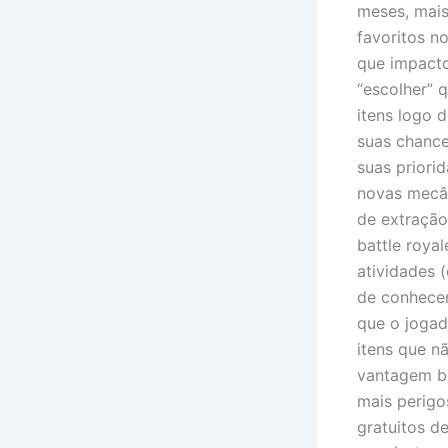
meses, mais
favoritos n
que impacto
“escolher” 
itens logo 
suas chance
suas priori
novas mecân
de extração
battle roya
atividades 
de conhecer
que o jogad
itens que n
vantagem be
mais perigo
gratuitos d