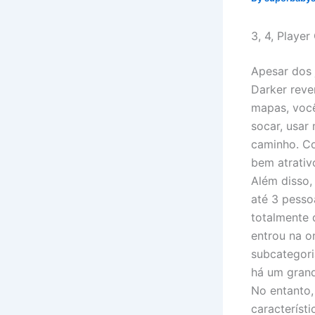
3, 4, Playe
Apesar dos 
Darker reve
mapas, você
socar, usar
caminho. Co
bem atrativ
Além disso,
até 3 pesso
totalmente 
entrou na o
subcategori
há um grand
No entanto,
característi