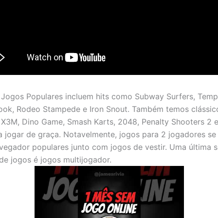
Jogos Populares incluem hits como Subway Surfers, Templ
ok, Rodeo Stampede e Iron Snout. Também temos clássico
X3M, Dino Game, Smash Karts, 2048, Penalty Shooters 2 
a jogar de graça. Notavelmente, jogos para 2 jogadores se
vegador populares junto com jogos de vestir. Uma última 
de jogos é jogos multijogador.