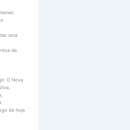
ternet.
is
 dar uma
ontos de
gir. O Nova
ilva,
a,
á
ogo de hoje