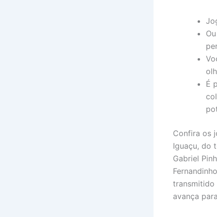
Jog
Ou
pe
Vo
ol
É p
col
pot
Confira os 
Iguaçu, do t
Gabriel Pin
Fernandinho
transmitido
avança para