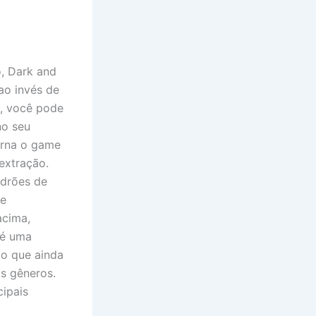
, Dark and
ao invés de
s, você pode
no seu
orna o game
extração.
adrões de
ue
acima,
 é uma
do que ainda
s gêneros.
cipais