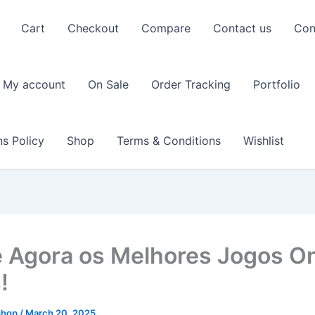
Cart
Checkout
Compare
Contact us
Con
My account
On Sale
Order Tracking
Portfolio
s Policy
Shop
Terms & Conditions
Wishlist
 Agora os Melhores Jogos On
!
shop
/
March 20, 2025