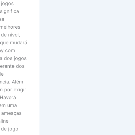
 jogos
significa
sa
 melhores
de nível,
o que mudará
lay com
ta dos jogos
ferente dos
de
ncia. Além
 por exigir
 Haverá
zem uma
s ameaças
line
 de jogo