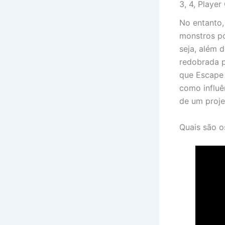
3, 4, Playe
No entanto,
monstros po
seja, além 
redobrada p
que Escape 
como influê
de um proje
Quais são o