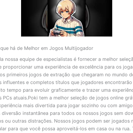
que há de Melhor em Jogos Multijogador
da nossa equipe de especialistas é fornecer a melhor seleç
 e proporcionar uma experiência de excelência para os jog
os primeiros jogos de extração que chegaram no mundo d
 influentes e completos títulos que jogadores encontrarão 
ito tempo para evoluir graficamente e trazer uma experiên
s PCs atuais.Poki tem a melhor seleção de jogos online grát
xperiência mais divertida para jogar sozinho ou com amigo
diversão instantânea para todos os nossos jogos sem do
ps ou outras distrações. Nossos jogos podem ser jogados 
lular para que você possa aproveitá-los em casa ou na rua.