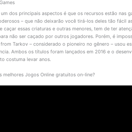
r Games
 um dos principais aspectos é que os recursos estão nas g
derosos – que não deixarão você tirá-los deles tão fácil a
de caçar essas criaturas e outras menores, tem de ter aten
ara não ser caçado por outros jogadores. Porém, é impossí
from Tarkov – considerado o pioneiro no gênero – usou est
ncia. Ambos os títulos foram lançados em 2016 e o desen
to costuma levar anos.
s melhores Jogos Online gratuitos on-line?