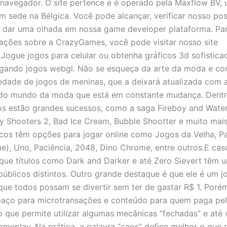
 navegador. O site pertence e é operado pela Maxflow BV,
 sede na Bélgica. Você pode alcançar, verificar nosso po
u dar uma olhada em nossa game developer plataforma. Pa
ações sobre a CrazyGames, você pode visitar nosso site
.Jogue jogos para celular ou obtenha gráficos 3d sofistic
gando jogos webgl. Não se esqueça da arte da moda e co
edade de jogos de meninas, que a deixará atualizada com a
 do mundo da moda que está em constante mudança. Dentr
os estão grandes sucessos, como a saga Fireboy and Water
y Shooters 2, Bad Ice Cream, Bubble Shootter e muito mais
icos têm opções para jogar online como Jogos da Velha, 
, Uno, Paciência, 2048, Dino Chrome, entre outros.E cas
que títulos como Dark and Darker e até Zero Sievert têm 
públicos distintos. Outro grande destaque é que ele é um jo
que todos possam se divertir sem ter de gastar R$ 1. Porém
paço para microtransações e conteúdo para quem paga pe
 o que permite utilizar algumas mecânicas “fechadas” e até
ameplay. Na prática, a palavra “caos” define melhor o que 