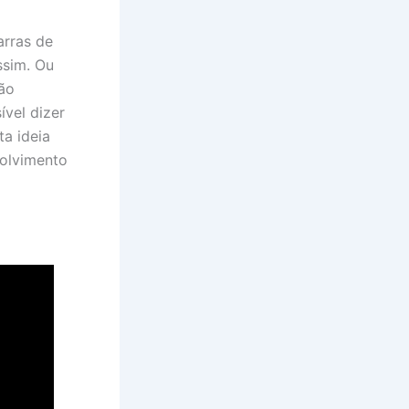
arras de
ssim. Ou
ção
vel dizer
a ideia
volvimento