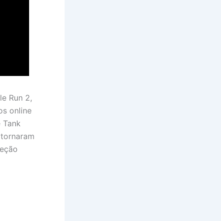
e Run 2,
s online
e Tank
 tornaram
seção