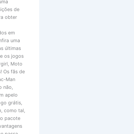
 uma
sições de
ra obter
ados em
nfira uma
s últimas
e os jogos
girl, Moto
! Os fãs de
Pac-Man
o não,
um apelo
go grátis,
, como tal,
lo pacote
 vantagens
se passa.