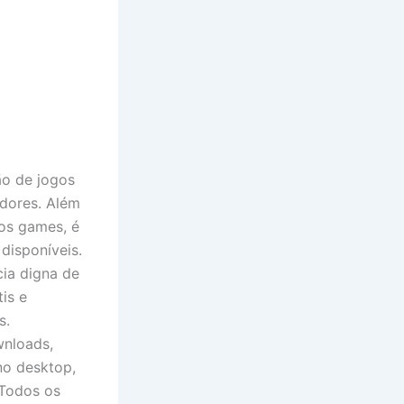
ão de jogos
adores. Além
os games, é
disponíveis.
cia digna de
is e
s.
wnloads,
no desktop,
 Todos os