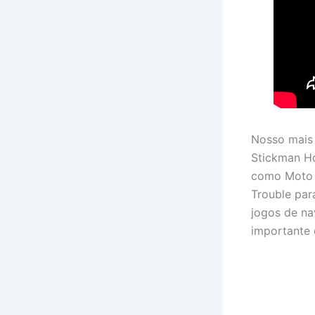
Nosso mais 
Stickman Ho
como Moto 
Trouble par
jogos de na
importante 