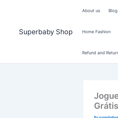
Skip
to
About us
Blog
content
Superbaby Shop
Home Fashion
Refund and Return
Jogue
Grátis
By
superbaby