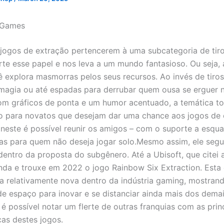
r Games
jogos de extração pertencerem à uma subcategoria de tiro
rte esse papel e nos leva a um mundo fantasioso. Ou seja, 
 explora masmorras pelos seus recursos. Ao invés de tiro
 magia ou até espadas para derrubar quem ousa se erguer 
m gráficos de ponta e um humor acentuado, a temática t
o para novatos que desejam dar uma chance aos jogos de 
 neste é possível reunir os amigos – com o suporte a esqu
as para quem não deseja jogar solo.Mesmo assim, ele seg
dentro da proposta do subgênero. Até a Ubisoft, que citei 
nda e trouxe em 2022 o jogo Rainbow Six Extraction. Esta
a relativamente nova dentro da indústria gaming, mostran
e espaço para inovar e se distanciar ainda mais dos demai
 é possível notar um flerte de outras franquias com as prin
cas destes jogos.