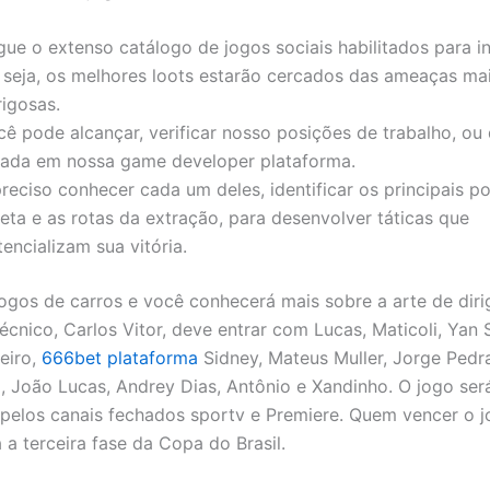
ue o extenso catálogo de jogos sociais habilitados para in
 seja, os melhores loots estarão cercados das ameaças ma
rigosas.
cê pode alcançar, verificar nosso posições de trabalho, ou
hada em nossa game developer plataforma.
reciso conhecer cada um deles, identificar os principais p
eta e as rotas da extração, para desenvolver táticas que
encializam sua vitória.
jogos de carros e você conhecerá mais sobre a arte de diri
écnico, Carlos Vitor, deve entrar com Lucas, Maticoli, Yan S
heiro,
666bet plataforma
Sidney, Mateus Muller, Jorge Pedr
, João Lucas, Andrey Dias, Antônio e Xandinho. O jogo ser
 pelos canais fechados sportv e Premiere. Quem vencer o j
 a terceira fase da Copa do Brasil.