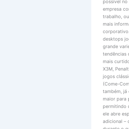
possível no
empresa com
trabalho, o
mais inform
corporativo
desktops jo
grande vari
tendências
mais curtid
X3M, Penalt
jogos cláss
(Come-Come)
também, já 
maior para 
permitindo 
ele abre es
adicional –
durante o g