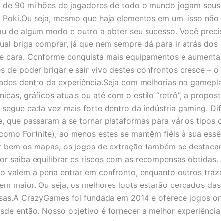
 de 90 milhões de jogadores de todo o mundo jogam seus
o Poki.Ou seja, mesmo que haja elementos em um, isso não 
u de algum modo o outro a obter seu sucesso. Você preci
qual briga comprar, já que nem sempre dá para ir atrás dos
de cara. Conforme conquista mais equipamentos e aumenta 
s de poder brigar e sair vivo destes confrontos cresce – 
dades dentro da experiência.Seja com melhorias no gamep
icas, gráficos atuais ou até com o estilo “retrô”, a propos
 segue cada vez mais forte dentro da indústria gaming. Di
le, que passaram a se tornar plataformas para vários tipos 
(como Fortnite), ao menos estes se mantêm fiéis à sua essê
 bem os mapas, os jogos de extração também se destacam
or saiba equilibrar os riscos com as recompensas obtidas.
ão valem a pena entrar em confronto, enquanto outros tra
m maior. Ou seja, os melhores loots estarão cercados da
sas.A CrazyGames foi fundada em 2014 e oferece jogos on
esde então. Nosso objetivo é fornecer a melhor experiência