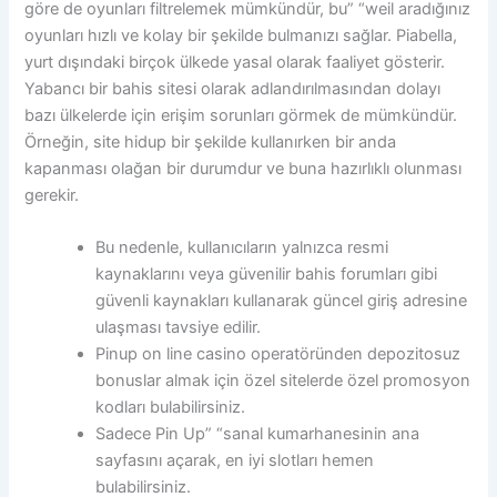
göre de oyunları filtrelemek mümkündür, bu” “weil aradığınız
oyunları hızlı ve kolay bir şekilde bulmanızı sağlar. Piabella,
yurt dışındaki birçok ülkede yasal olarak faaliyet gösterir.
Yabancı bir bahis sitesi olarak adlandırılmasından dolayı
bazı ülkelerde için erişim sorunları görmek de mümkündür.
Örneğin, site hidup bir şekilde kullanırken bir anda
kapanması olağan bir durumdur ve buna hazırlıklı olunması
gerekir.
Bu nedenle, kullanıcıların yalnızca resmi
kaynaklarını veya güvenilir bahis forumları gibi
güvenli kaynakları kullanarak güncel giriş adresine
ulaşması tavsiye edilir.
Pinup on line casino operatöründen depozitosuz
bonuslar almak için özel sitelerde özel promosyon
kodları bulabilirsiniz.
Sadece Pin Up” “sanal kumarhanesinin ana
sayfasını açarak, en iyi slotları hemen
bulabilirsiniz.