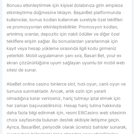
Bonusu etkinleştirmek için kişisel dolabınıza girin empieza
etkinleştirme düğmesine tıklayın. BaşarıBet platformunda
kullanıcılar, bonus kodları kullanmak suretiyle özel teklifleri
ve promosyonları etkinleştirebilirler. Promosyon kodları,
artırılmış oranlar, depozito için nakit ödüller ve diğer özel
tekliflere erişim sağlar. Bu bonuslardan yararlanmak için
kayıt veya hesap yükleme sırasında ilgili kodu girmeniz
yeterlidir. Mobil uygulamanın yanı sıra, Basari Bet, your ex
ekran çözünürlüğüne uyum sağlayan uyumlu bir mobil web
sitesi de sunar.
AbeBet online casino binlerce slot, hızlı oyun, canlı oyun ve
turnuva sunmaktadır. Ancak, artık sizin için yararlı
olmadığına karar verirseniz, hariç tutmayı iptal etmek için
her zaman başvurabilirsiniz. Hesap hariç tutma hakkında
daha fazla bilgi edinmek için, resmi ElitCasino web sitesinin
choix sayfasında bulunan destek ekibiyle iletişime geçin.
Ayrıca, BasariBet, periyodik olarak ücretsiz bahisler sunarak,