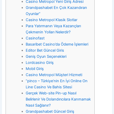
Casino Metropol Yeni Giriş Adresi
Grandpashabet En Çok Kazandıran
Oyunlar”
Casino Metropol Klasik Slotlar
Para Yatırmanın Veya Kazançları
Çekmenin Yolları Nelerdir?
Casinofast
Basaribet Casino’da Ödeme İşlemleri
Editor Bet Güncel Giris
Geniş Oyun Seçenekleri
Lordcasino Giriş
Mobil Giriş
Casino Metropol Müşteri Hizmeti
“pinco – Türkiye’nin En İyi Online On
Line Casino Ve Bahis Sitesi
Gerçek Web-site Pin-up Nasıl
Belirlenir Ve Dolandırıcılara Kanmamak
Nasıl Sağlanır?
Grandpashabet Güncel Giriş