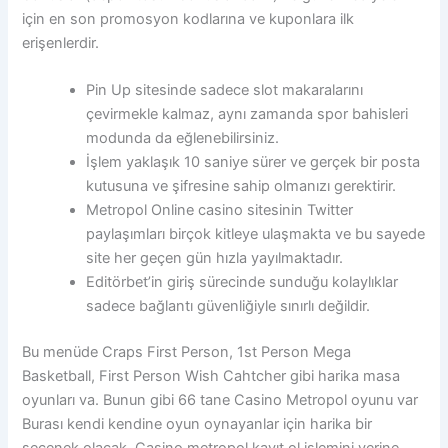
için en son promosyon kodlarına ve kuponlara ilk
erişenlerdir.
Pin Up sitesinde sadece slot makaralarını
çevirmekle kalmaz, aynı zamanda spor bahisleri
modunda da eğlenebilirsiniz.
İşlem yaklaşık 10 saniye sürer ve gerçek bir posta
kutusuna ve şifresine sahip olmanızı gerektirir.
Metropol Online casino sitesinin Twitter
paylaşımları birçok kitleye ulaşmakta ve bu sayede
site her geçen gün hızla yayılmaktadır.
Editörbet’in giriş sürecinde sunduğu kolaylıklar
sadece bağlantı güvenliğiyle sınırlı değildir.
Bu menüde Craps First Person, 1st Person Mega
Basketball, First Person Wish Cahtcher gibi harika masa
oyunları va. Bunun gibi 66 tane Casino Metropol oyunu var
Burası kendi kendine oyun oynayanlar için harika bir