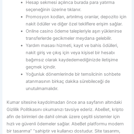
Hesap sekmesi açılınca burada para yatırma
seçeneğinin üzerine tıklanır.
Promosyon kodları, artırılmış oranlar, depozito için
nakit ödüller ve diğer özel tekliflere erişim sağlar.
Online casino ödeme talepleriyle aşırı yüklenirse
transferlerde gecikmeler meydana gelebilir.
Yardım masası hizmeti, kayıt ve bahis ödülleri,
nakit giriş ve çıkış için veya kişisel bir hesabı
bağımsız olarak kaydedemediğinizde iletişime
geçmek içindir.
Yoğunluk dönemlerinde bir temsilcinin sohbete
atanmasının birkaç dakika sürebileceği de
unutulmamalıdır.
Kumar sitesine kaydolmadan önce ana sayfanın altındaki
Gizlilik Politikasını okumanızı tavsiye ederiz. AbeBet, kripto
afin de birimleri de dahil olmak üzere çeşitli sistemler için
hızlı ve güvenli ödemeler sağlar. AbeBet platformu modern
bir tasarıma” “sahiptir ve kullanıcı dostudur. Site tasarımı,