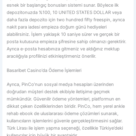
esnek bir başlangıç bonusları sistemi sunar. Böylece ilk
depozitonuzda %100, 10 UNITED STATES DOLLAR veya
daha fazla depozito için two hundred fifty freespin, ayrıca
nakit para iadesi empieza doğum günü hediyeleri
alabilirsiniz. İşlem yaklaşık 10 saniye sürer ve gerçek bir
posta kutusuna empieza şifresine sahip olmanızı gerektirir.
Ayrıca e-posta hesabınıza gitmeniz ve aldığınız mektup
aracılığıyla profilinizi etkinleştirmeniz önerilir.
Basaribet Casino’da Ödeme İşlemleri
Ayrıca, PinCo’nun sosyal medya hesapları üzerinden
doğrudan müşteri destek ekibiyle iletişime geçmek
mümkündür. Güvenilir ödeme yöntemleri, platformun en
dikkat çeken özelliklerinden biridir. PinCo, hem yerel ankle
rehab ebook de uluslararası ödeme çözümleri sunarak,
kullanıcıların işlemlerini güvenle gerçekleştirmesini sağlar.
Türk Lirası ile işlem yapma seçeneği, özellikle Türkiye’deki
kullanıcılar için büyük bir avantajdır.