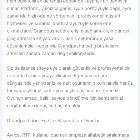
hem eğlenceli ankle rehab ebook de kazançlı bir deneyim
sunar. Platform, yalnızca geniş oyun portföyüyle değil, aynı
zamanda hızlı ödeme yöntemleri, profesyonel müşteri
hizmetleri ve kullanıcı dostu arayüzüyle sobre öne
çıkmaktadır. Grandpashabet’e erişim sağlamak için güncel
giriş adresine ihtiyaç vardır. Bahis sektöründe yasal
düzenlemeler nedeniyle Grandpasha bet gibi sitelerin
adresleri zaman zaman değişebilmektedir.
Siz de lisanslı siteye üye olarak güvenilir ve profesyonel bir
ortamda bahis oynayabilirsiniz. Eğer kumarhane
dünyasında yeniyseniz ve kart oyunlarının kurallarıyla henüz
tanışmadıysanız, slot oyunlarıyla başlamanızı öneririz.
Oyunun amacı, belirli sayıda döndürme için bahislerinizi
dağıtmak ve dönüşleri başlatmaktır.
Grandpashabet En Çok Kazandıran Oyunlar”
Ayrıca, RTP, kullanıcı puanları empieza alfabetik sıralamaya