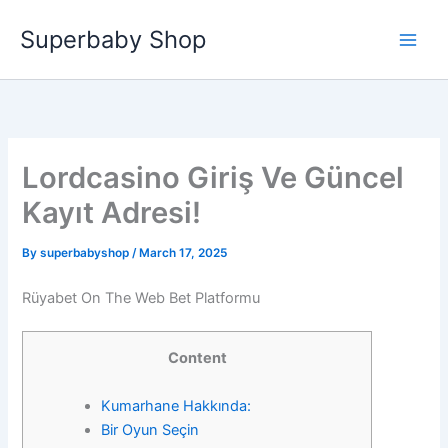
Skip
Superbaby Shop
to
content
Lordcasino Giriş Ve Güncel
Kayıt Adresi!
By
superbabyshop
/
March 17, 2025
Rüyabet On The Web Bet Platformu
Content
Kumarhane Hakkında:
Bir Oyun Seçin