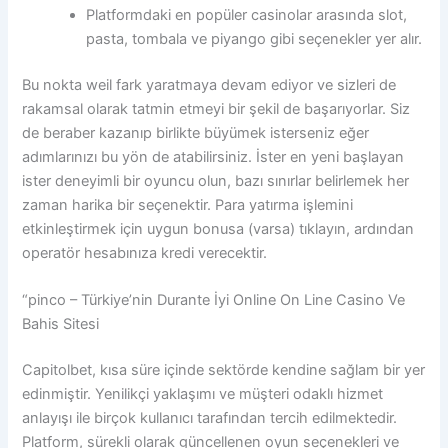
Platformdaki en popüler casinolar arasında slot,
pasta, tombala ve piyango gibi seçenekler yer alır.
Bu nokta weil fark yaratmaya devam ediyor ve sizleri de
rakamsal olarak tatmin etmeyi bir şekil de başarıyorlar. Siz
de beraber kazanıp birlikte büyümek isterseniz eğer
adımlarınızı bu yön de atabilirsiniz. İster en yeni başlayan
ister deneyimli bir oyuncu olun, bazı sınırlar belirlemek her
zaman harika bir seçenektir. Para yatırma işlemini
etkinleştirmek için uygun bonusa (varsa) tıklayın, ardından
operatör hesabınıza kredi verecektir.
“pinco – Türkiye’nin Durante İyi Online On Line Casino Ve
Bahis Sitesi
Capitolbet, kısa süre içinde sektörde kendine sağlam bir yer
edinmiştir. Yenilikçi yaklaşımı ve müşteri odaklı hizmet
anlayışı ile birçok kullanıcı tarafından tercih edilmektedir.
Platform, sürekli olarak güncellenen oyun seçenekleri ve