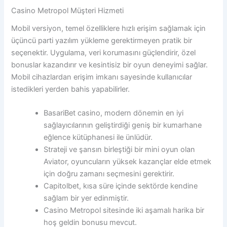
Casino Metropol Müşteri Hizmeti
Mobil versiyon, temel özelliklere hızlı erişim sağlamak için
üçüncü parti yazılım yükleme gerektirmeyen pratik bir
seçenektir. Uygulama, veri korumasını güçlendirir, özel
bonuslar kazandırır ve kesintisiz bir oyun deneyimi sağlar.
Mobil cihazlardan erişim imkanı sayesinde kullanıcılar
istedikleri yerden bahis yapabilirler.
BasariBet casino, modern dönemin en iyi
sağlayıcılarının geliştirdiği geniş bir kumarhane
eğlence kütüphanesi ile ünlüdür.
Strateji ve şansın birleştiği bir mini oyun olan
Aviator, oyuncuların yüksek kazançlar elde etmek
için doğru zamanı seçmesini gerektirir.
Capitolbet, kısa süre içinde sektörde kendine
sağlam bir yer edinmiştir.
Casino Metropol sitesinde iki aşamalı harika bir
hoş geldin bonusu mevcut.