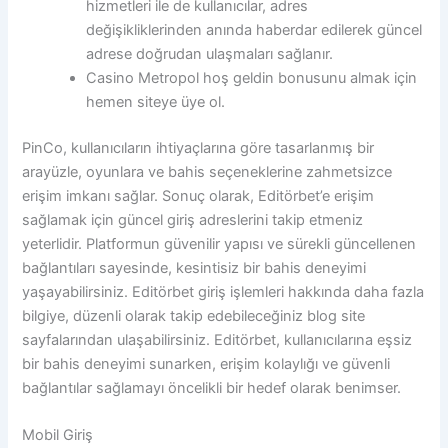
hizmetleri ile de kullanıcılar, adres
değişikliklerinden anında haberdar edilerek güncel
adrese doğrudan ulaşmaları sağlanır.
Casino Metropol hoş geldin bonusunu almak için
hemen siteye üye ol.
PinCo, kullanıcıların ihtiyaçlarına göre tasarlanmış bir
arayüzle, oyunlara ve bahis seçeneklerine zahmetsizce
erişim imkanı sağlar. Sonuç olarak, Editörbet’e erişim
sağlamak için güncel giriş adreslerini takip etmeniz
yeterlidir. Platformun güvenilir yapısı ve sürekli güncellenen
bağlantıları sayesinde, kesintisiz bir bahis deneyimi
yaşayabilirsiniz. Editörbet giriş işlemleri hakkında daha fazla
bilgiye, düzenli olarak takip edebileceğiniz blog site
sayfalarından ulaşabilirsiniz. Editörbet, kullanıcılarına eşsiz
bir bahis deneyimi sunarken, erişim kolaylığı ve güvenli
bağlantılar sağlamayı öncelikli bir hedef olarak benimser.
Mobil Giriş