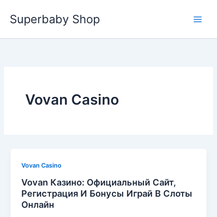
Skip
Superbaby Shop
to
content
Vovan Casino
Vovan Casino
Vovan Казино: Официальный Сайт,
Регистрация И Бонусы Играй В Слоты
Онлайн